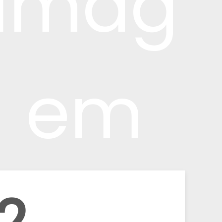
Imag
em
2