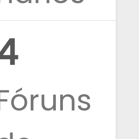
4
Fóruns