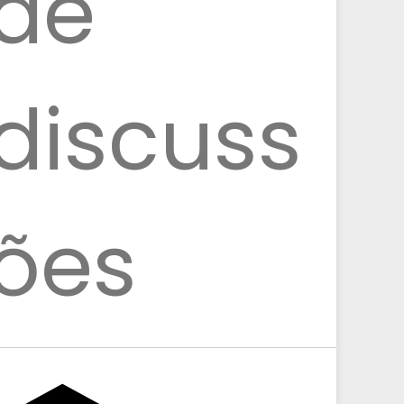
de
discuss
ões