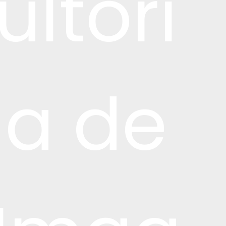
ultori
a de