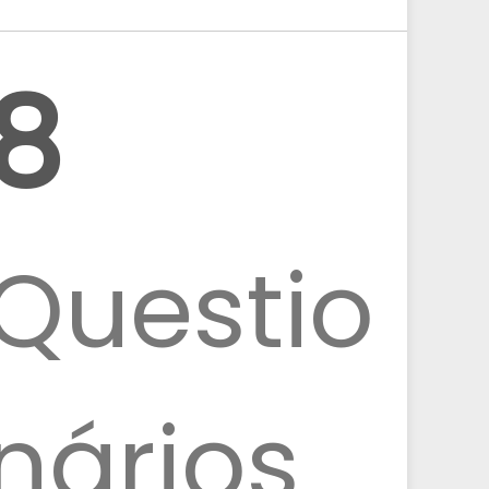
8
Questio
nários