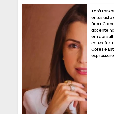
Tatá Lanzon
entusiasta
área. Como 
docente na
em consult
cores, form
Cores e Esti
expressare