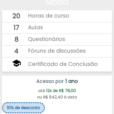
Moda
20
Horas de curso
17
Aulas
8
Questionários
4
Fóruns de discussões
school
Certificado de Conclusão
Acesso por
1 ano
até
12x de R$ 78,00
ou
R$ 842,40 à vista
10%
de desconto