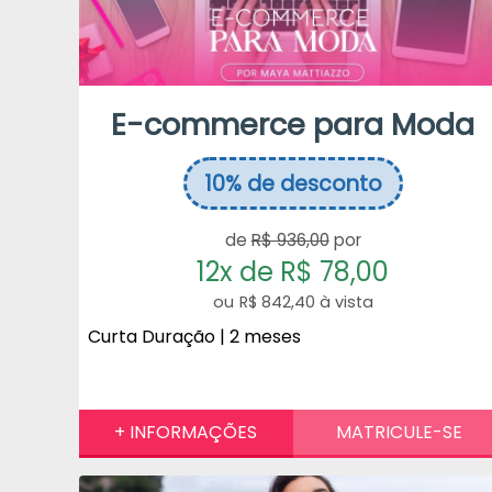
E-commerce para Moda
10%
de desconto
de
R$ 936,00
por
12x de R$ 78,00
R$ 842,40 à vista
Curta Duração | 2 meses