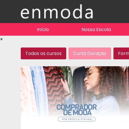
Início
Nossa Escola
×
Todos os cursos
Curta Duração
For